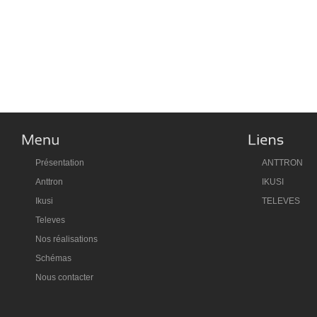
Présentation
ANTTRON
Anttron
IKUSI
Ikusi
TELEVES
Televes
Nos réalisations
Schémas
Nous contacter