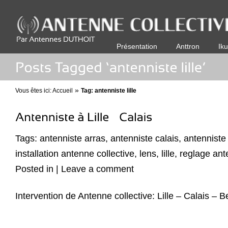
Présentation
Anttron
Iku
»
Vous êtes ici:
Accueil
Tag: antenniste lille
Tags:
antenniste arras
,
antenniste calais
,
antenniste l
installation antenne collective
,
lens
,
lille
,
reglage ant
Posted in |
Leave a comment
Intervention de Antenne collective: Lille – Calais – B
Lire la suite