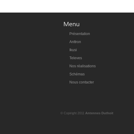
Présentation
Anttron
Ikusi
Televes
Nos réalisations
Schémas
Nous contacter
© Copiright 2011
Antennes Duthoit