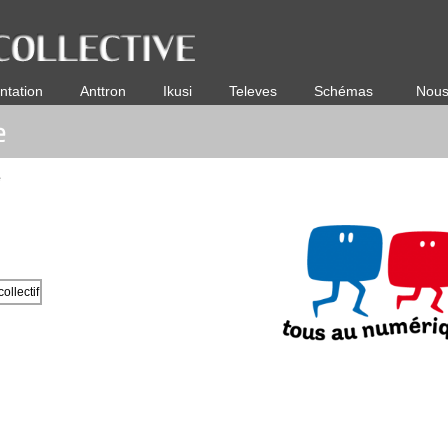
ntation
Anttron
Ikusi
Televes
Schémas
Nous
e